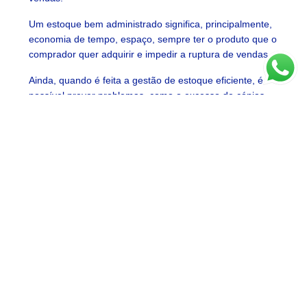
Um estoque bem administrado significa, principalmente,
economia de tempo, espaço, sempre ter o produto que o
comprador quer adquirir e impedir a ruptura de vendas.
Ainda, quando é feita a gestão de estoque eficiente, é
possível prever problemas, como o excesso de cópias
de um mesmo item que não é tão vendido.
9) Faça a divulgação dos seus
produtos
Melhorar as vendas está diretamente conectado a
divulgação da sua loja e das suas ofertas. Quando o
público toma conhecimento dos seus produtos, maiores
as chances de fazer um novo negócio.
Por isso, procure meios de marketing econômicos, mas
funcionais. Hoje em dia, a internet tem sido um canal
poderoso para isso, com sites, redes sociais, anúncios e