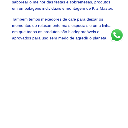
saborear o melhor das festas e sobremesas, produtos
em embalagens individuais e montagem de Kits Master.
Também temos mexedores de café para deixar os
momentos de relaxamento mais especiais e uma linha
em que todos os produtos são biodegradáveis e
aprovados para uso sem medo de agredir o planeta.
Ficou interessado e gostaria de adquirir nossos talheres
descartáveis para sua comemoração ou para o seu
estabelecimento? Confira todas as opções e detalhes
clicando aqui
e entre em contato para fazer seu pedido.
E nos acompanhe nas redes sociais,
Facebook
e
Instagram
.
Compartilhe: