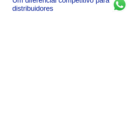
Um diferencial competitivo para
distribuidores
Distribuidores que oferecem a Linha Completa de
Mexedores ampliam sua atuação no mercado. Em vez
de vender apenas um item, passam a entregar solução.
Isso aumenta o ticket médio, fortalece a fidelização e
posiciona o distribuidor como parceiro estratégico, não
apenas como fornecedor pontual.
PlastFood: um fornecedor único,
múltiplas soluções
A PlastFood se diferencia por ser um fornecedor único
de mexedores descartáveis, com variedade para
bebidas quentes, frias e cocktails.
A Linha Completa de Mexedores foi desenvolvida para
simplificar a vida do
comprador B2B
, garantindo
qualidade, design e padronização em larga escala.